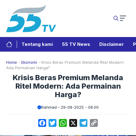
Langsung
ke
isi
Tentang kami
55 TV News
Disclaimer
P
Home
-
Ekonomi
-
Krisis Beras Premium Melanda Ritel Modern:
Ada Permainan Harga?
Krisis Beras Premium Melanda
Ritel Modern: Ada Permainan
Harga?
Rahmad
29-08-2025 - 08.00
Facebook
Twitter
WhatsApp
X
Telegram
Copy
Link