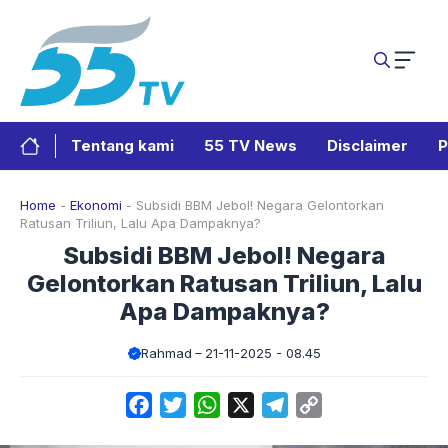
Langsung
ke
isi
Tentang kami
55 TV News
Disclaimer
P
Home
-
Ekonomi
-
Subsidi BBM Jebol! Negara Gelontorkan
Ratusan Triliun, Lalu Apa Dampaknya?
Subsidi BBM Jebol! Negara
Gelontorkan Ratusan Triliun, Lalu
Apa Dampaknya?
Rahmad
21-11-2025 - 08.45
Facebook
Twitter
WhatsApp
X
Telegram
Copy
Link