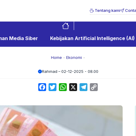
Tentang kami
Conta
an Media Siber
Kebijakan Artificial Intelligence (AI)
Home
-
Ekonomi
-
Rahmad
02-12-2025 - 08.00
Facebook
Twitter
WhatsApp
X
Telegram
Copy
Link