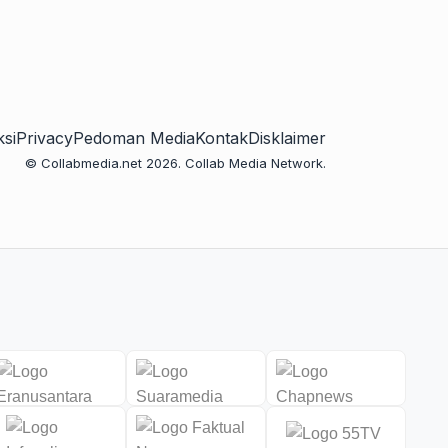
si
Privacy
Pedoman Media
Kontak
Disklaimer
© Collabmedia.net 2026. Collab Media Network.