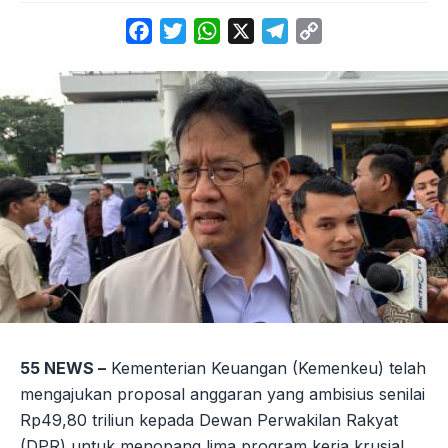
Facebook
Twitter
WhatsApp
X
Telegram
Copy
Link
55 NEWS –
Kementerian Keuangan (Kemenkeu) telah
mengajukan proposal anggaran yang ambisius senilai
Rp49,80 triliun kepada Dewan Perwakilan Rakyat
(DPR) untuk menopang lima program kerja krusial