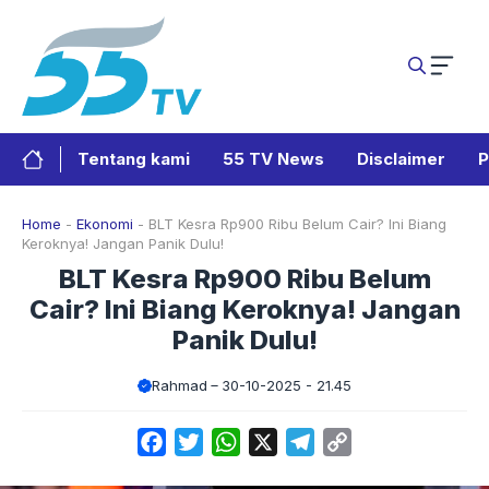
Langsung
ke
isi
Tentang kami
55 TV News
Disclaimer
P
Home
-
Ekonomi
-
BLT Kesra Rp900 Ribu Belum Cair? Ini Biang
Keroknya! Jangan Panik Dulu!
BLT Kesra Rp900 Ribu Belum
Cair? Ini Biang Keroknya! Jangan
Panik Dulu!
Rahmad
30-10-2025 - 21.45
Facebook
Twitter
WhatsApp
X
Telegram
Copy
Link