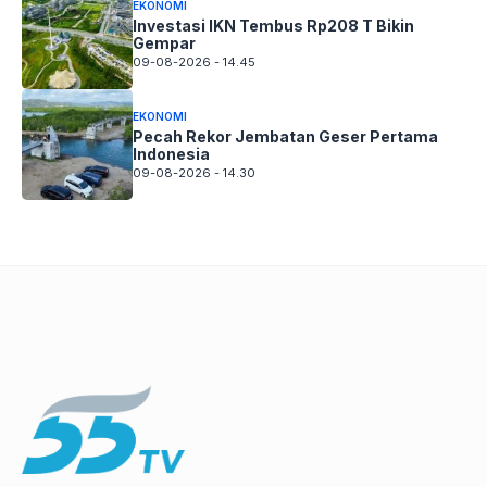
EKONOMI
Investasi IKN Tembus Rp208 T Bikin
Gempar
09-08-2026 - 14.45
EKONOMI
Pecah Rekor Jembatan Geser Pertama
Indonesia
09-08-2026 - 14.30