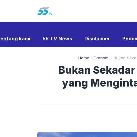
Langsung
ke
isi
entang kami
55 TV News
Disclaimer
Pedom
Home
-
Ekonomi
-
Bukan Sekad
Bukan Sekadar 
yang Menginta