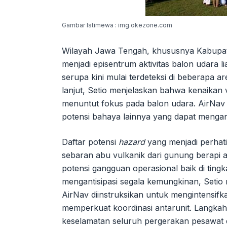
Gambar Istimewa : img.okezone.com
Wilayah Jawa Tengah, khususnya Kabupat
menjadi episentrum aktivitas balon udara 
serupa kini mulai terdeteksi di beberapa 
lanjut, Setio menjelaskan bahwa kenaika
menuntut fokus pada balon udara. AirNav 
potensi bahaya lainnya yang dapat menga
Daftar potensi
hazard
yang menjadi perhati
sebaran abu vulkanik dari gunung berapi 
potensi gangguan operasional baik di ti
mengantisipasi segala kemungkinan, Seti
AirNav diinstruksikan untuk mengintensifk
memperkuat koordinasi antarunit. Langkah
keselamatan seluruh pergerakan pesawat d