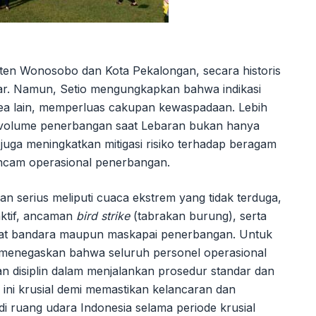
en Wonosobo dan Kota Pekalongan, secara historis
liar. Namun, Setio mengungkapkan bahwa indikasi
area lain, memperluas cakupan kewaspadaan. Lebih
n volume penerbangan saat Lebaran bukan hanya
juga meningkatkan mitigasi risiko terhadap beragam
ncam operasional penerbangan.
an serius meliputi cuaca ekstrem yang tidak terduga,
aktif, ancaman
bird strike
(tabrakan burung), serta
ngkat bandara maupun maskapai penerbangan. Untuk
o menegaskan bahwa seluruh personel operasional
an disiplin dalam menjalankan prosedur standar dan
 ini krusial demi memastikan kelancaran dan
i ruang udara Indonesia selama periode krusial