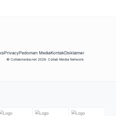
si
Privacy
Pedoman Media
Kontak
Disklaimer
© Collabmedia.net 2026. Collab Media Network.