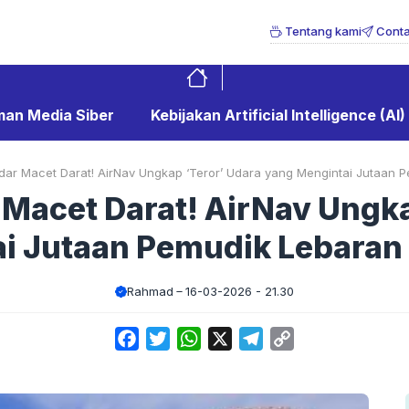
Tentang kami
Conta
an Media Siber
Kebijakan Artificial Intelligence (AI)
ar Macet Darat! AirNav Ungkap ‘Teror’ Udara yang Mengintai Jutaan P
Macet Darat! AirNav Ungka
i Jutaan Pemudik Lebaran 
Rahmad
16-03-2026 - 21.30
Facebook
Twitter
WhatsApp
X
Telegram
Copy
Link