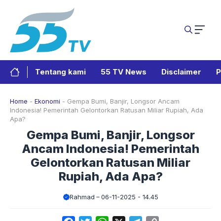
Langsung
ke
isi
Tentang kami
55 TV News
Disclaimer
P
Home
-
Ekonomi
-
Gempa Bumi, Banjir, Longsor Ancam
Indonesia! Pemerintah Gelontorkan Ratusan Miliar Rupiah, Ada
Apa?
Gempa Bumi, Banjir, Longsor
Ancam Indonesia! Pemerintah
Gelontorkan Ratusan Miliar
Rupiah, Ada Apa?
Rahmad
06-11-2025 - 14.45