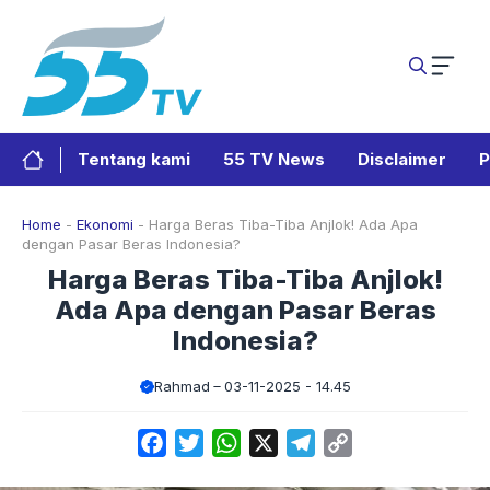
Langsung
ke
isi
Tentang kami
55 TV News
Disclaimer
P
Home
-
Ekonomi
-
Harga Beras Tiba-Tiba Anjlok! Ada Apa
dengan Pasar Beras Indonesia?
Harga Beras Tiba-Tiba Anjlok!
Ada Apa dengan Pasar Beras
Indonesia?
Rahmad
03-11-2025 - 14.45
Facebook
Twitter
WhatsApp
X
Telegram
Copy
Link