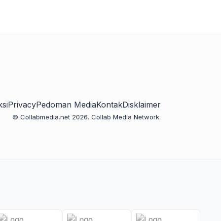
si
Privacy
Pedoman Media
Kontak
Disklaimer
© Collabmedia.net 2026. Collab Media Network.