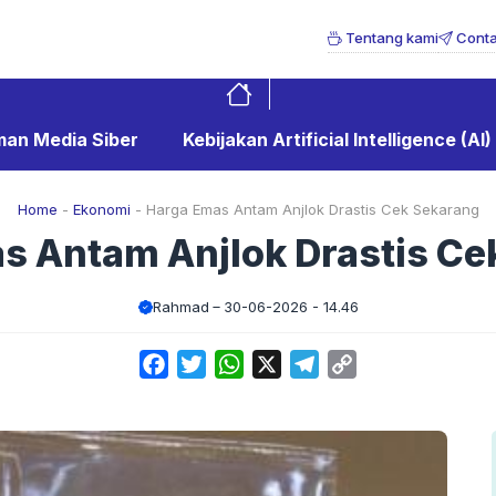
Tentang kami
Conta
an Media Siber
Kebijakan Artificial Intelligence (AI)
Home
-
Ekonomi
-
Harga Emas Antam Anjlok Drastis Cek Sekarang
s Antam Anjlok Drastis Ce
Rahmad
30-06-2026 - 14.46
Facebook
Twitter
WhatsApp
X
Telegram
Copy
Link