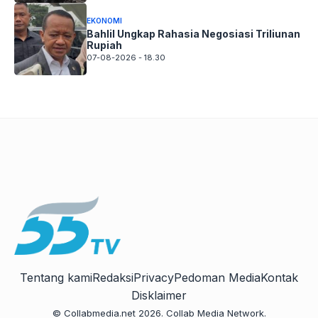
EKONOMI
Bahlil Ungkap Rahasia Negosiasi Triliunan
Rupiah
07-08-2026 - 18.30
Tentang kami
Redaksi
Privacy
Pedoman Media
Kontak
Disklaimer
© Collabmedia.net 2026. Collab Media Network.