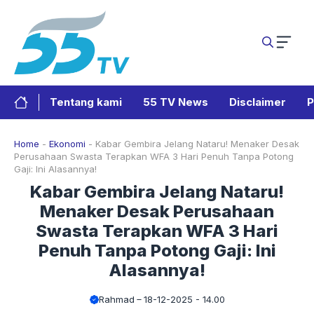
Langsung
ke
isi
Tentang kami
55 TV News
Disclaimer
P
Home
-
Ekonomi
-
Kabar Gembira Jelang Nataru! Menaker Desak
Perusahaan Swasta Terapkan WFA 3 Hari Penuh Tanpa Potong
Gaji: Ini Alasannya!
Kabar Gembira Jelang Nataru!
Menaker Desak Perusahaan
Swasta Terapkan WFA 3 Hari
Penuh Tanpa Potong Gaji: Ini
Alasannya!
Rahmad
18-12-2025 - 14.00