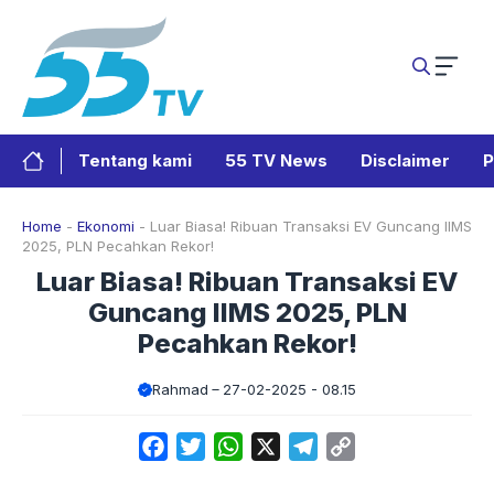
Langsung
ke
isi
Tentang kami
55 TV News
Disclaimer
P
Home
-
Ekonomi
-
Luar Biasa! Ribuan Transaksi EV Guncang IIMS
2025, PLN Pecahkan Rekor!
Luar Biasa! Ribuan Transaksi EV
Guncang IIMS 2025, PLN
Pecahkan Rekor!
Rahmad
27-02-2025 - 08.15
Facebook
Twitter
WhatsApp
X
Telegram
Copy
Link