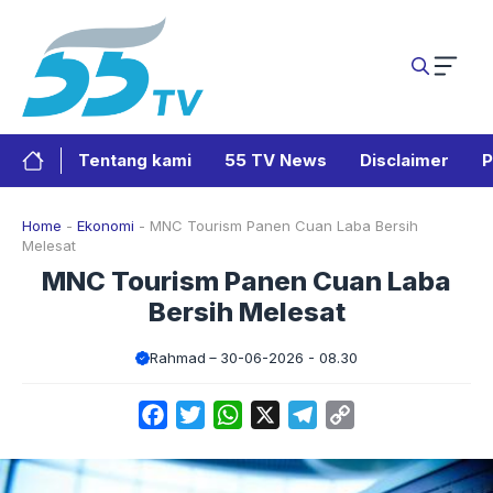
Langsung
ke
isi
Tentang kami
55 TV News
Disclaimer
P
Home
-
Ekonomi
-
MNC Tourism Panen Cuan Laba Bersih
Melesat
MNC Tourism Panen Cuan Laba
Bersih Melesat
Rahmad
30-06-2026 - 08.30
Facebook
Twitter
WhatsApp
X
Telegram
Copy
Link