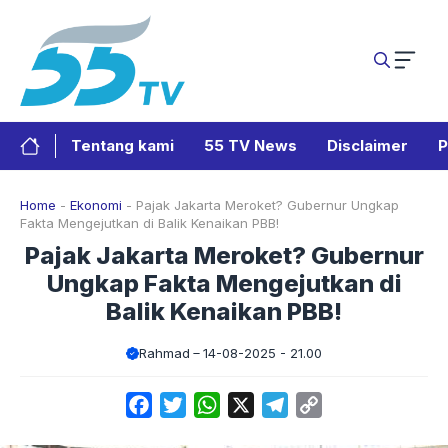
Langsung
ke
isi
Tentang kami
55 TV News
Disclaimer
P
Home
-
Ekonomi
-
Pajak Jakarta Meroket? Gubernur Ungkap
Fakta Mengejutkan di Balik Kenaikan PBB!
Pajak Jakarta Meroket? Gubernur
Ungkap Fakta Mengejutkan di
Balik Kenaikan PBB!
Rahmad
14-08-2025 - 21.00
Facebook
Twitter
WhatsApp
X
Telegram
Copy
Link