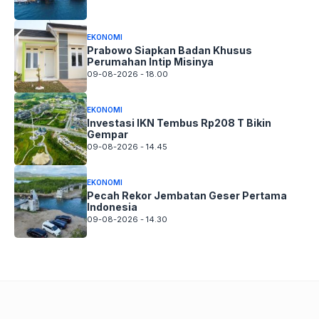
EKONOMI
Prabowo Siapkan Badan Khusus
Perumahan Intip Misinya
09-08-2026 - 18.00
EKONOMI
Investasi IKN Tembus Rp208 T Bikin
Gempar
09-08-2026 - 14.45
EKONOMI
Pecah Rekor Jembatan Geser Pertama
Indonesia
09-08-2026 - 14.30