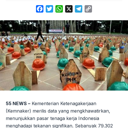
Facebook
Twitter
WhatsApp
X
Telegram
Copy
Link
55 NEWS –
Kementerian Ketenagakerjaan
(Kemnaker) merilis data yang mengkhawatirkan,
menunjukkan pasar tenaga kerja Indonesia
menghadapi tekanan signifikan. Sebanyak 79.302