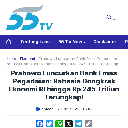
Langsung
ke
isi
Tentang kami
55 TV News
Disclaimer
P
Home
-
Ekonomi
-
Prabowo Luncurkan Bank Emas Pegadaian:
Rahasia Dongkrak Ekonomi RI hingga Rp 245 Triliun Terungkap!
Prabowo Luncurkan Bank Emas
Pegadaian: Rahasia Dongkrak
Ekonomi RI hingga Rp 245 Triliun
Terungkap!
Rahmad
27-02-2025 - 07.02
Facebook
Twitter
WhatsApp
X
Telegram
Copy