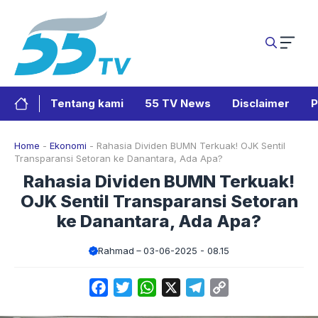
Langsung
ke
isi
Tentang kami
55 TV News
Disclaimer
P
Home
-
Ekonomi
-
Rahasia Dividen BUMN Terkuak! OJK Sentil
Transparansi Setoran ke Danantara, Ada Apa?
Rahasia Dividen BUMN Terkuak!
OJK Sentil Transparansi Setoran
ke Danantara, Ada Apa?
Rahmad
03-06-2025 - 08.15
Facebook
Twitter
WhatsApp
X
Telegram
Copy
Link