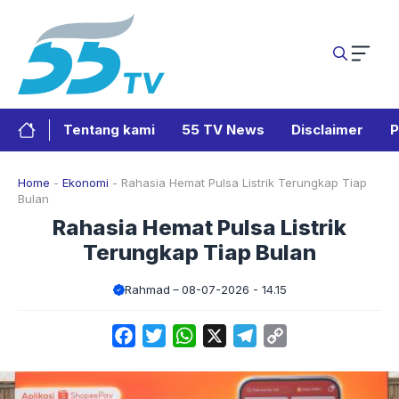
Langsung
ke
isi
Tentang kami
55 TV News
Disclaimer
P
Home
-
Ekonomi
-
Rahasia Hemat Pulsa Listrik Terungkap Tiap
Bulan
Rahasia Hemat Pulsa Listrik
Terungkap Tiap Bulan
Rahmad
08-07-2026 - 14.15
Facebook
Twitter
WhatsApp
X
Telegram
Copy
Link