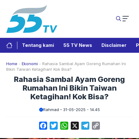
Langsung
ke
isi
Tentang kami
55 TV News
Disclaimer
P
Home
-
Ekonomi
-
Rahasia Sambal Ayam Goreng Rumahan Ini
Bikin Taiwan Ketagihan! Kok Bisa?
Rahasia Sambal Ayam Goreng
Rumahan Ini Bikin Taiwan
Ketagihan! Kok Bisa?
Rahmad
31-05-2025 - 14.45
Facebook
Twitter
WhatsApp
X
Telegram
Copy
Link