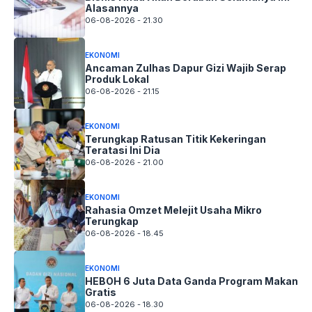
Alasannya
06-08-2026 - 21.30
EKONOMI
Ancaman Zulhas Dapur Gizi Wajib Serap
Produk Lokal
06-08-2026 - 21.15
EKONOMI
Terungkap Ratusan Titik Kekeringan
Teratasi Ini Dia
06-08-2026 - 21.00
EKONOMI
Rahasia Omzet Melejit Usaha Mikro
Terungkap
06-08-2026 - 18.45
EKONOMI
HEBOH 6 Juta Data Ganda Program Makan
Gratis
06-08-2026 - 18.30