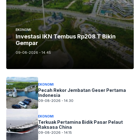
EKONOMI
Investasi IKN Tembus Rp208 T Bikin
Gempar
09-08-2026 - 14.45
EKONOMI
Pecah Rekor Jembatan Geser Pertama
Indonesia
09-08-2026 - 14.30
EKONOMI
Terkuak Pertamina Bidik Pasar Pelaut
Raksasa China
09-08-2026 - 14.15