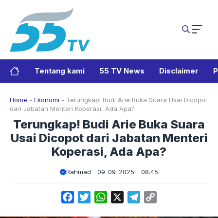
Langsung
ke
isi
Tentang kami
55 TV News
Disclaimer
P
Home
-
Ekonomi
-
Terungkap! Budi Arie Buka Suara Usai Dicopot
dari Jabatan Menteri Koperasi, Ada Apa?
Terungkap! Budi Arie Buka Suara
Usai Dicopot dari Jabatan Menteri
Koperasi, Ada Apa?
Rahmad
09-09-2025 - 08.45
Facebook
Twitter
WhatsApp
X
Telegram
Copy
Link