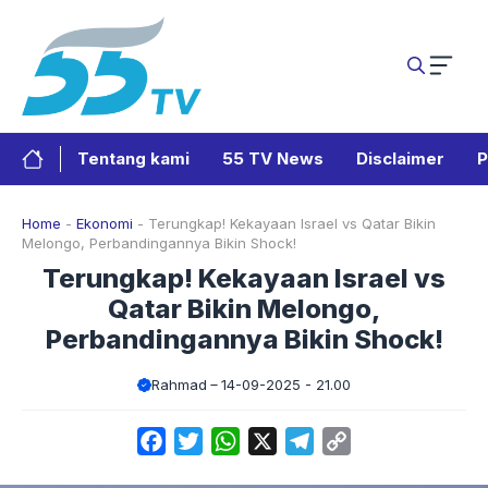
Langsung
ke
isi
Tentang kami
55 TV News
Disclaimer
P
Home
-
Ekonomi
-
Terungkap! Kekayaan Israel vs Qatar Bikin
Melongo, Perbandingannya Bikin Shock!
Terungkap! Kekayaan Israel vs
Qatar Bikin Melongo,
Perbandingannya Bikin Shock!
Rahmad
14-09-2025 - 21.00
Facebook
Twitter
WhatsApp
X
Telegram
Copy
Link