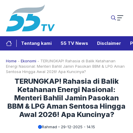
Langsung
ke
isi
Tentang kami
55 TV News
Disclaimer
P
Home
-
Ekonomi
-
TERUNGKAP! Rahasia di Balik Ketahanan
Energi Nasional: Menteri Bahlil Jamin Pasokan BBM & LPG Aman
Sentosa Hingga Awal 2026! Apa Kuncinya?
TERUNGKAP! Rahasia di Balik
Ketahanan Energi Nasional:
Menteri Bahlil Jamin Pasokan
BBM & LPG Aman Sentosa Hingga
Awal 2026! Apa Kuncinya?
Rahmad
29-12-2025 - 14.15