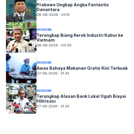
Prabowo Ungkap Angka Fantastis
Danantara
08-08-2026 - 03.15
EKONOMI
Terungkap Biang Kerok Industri Kabur ke
Vietnam
08-08-2026 - 03.00
EKONOMI
Awas Bahaya Makanan Gratis Kini Terkuak
07-08-2026 - 21.45
EKONOMI
Terungkap Alasan Bank Lokal Ogah Biayai
Hilirisasi
07-08-2026 - 21.30