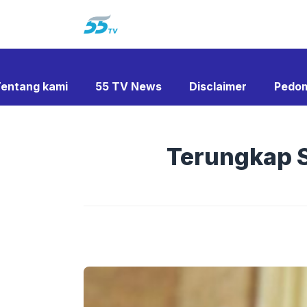
Langsung
ke
isi
entang kami
55 TV News
Disclaimer
Pedom
Terungkap S