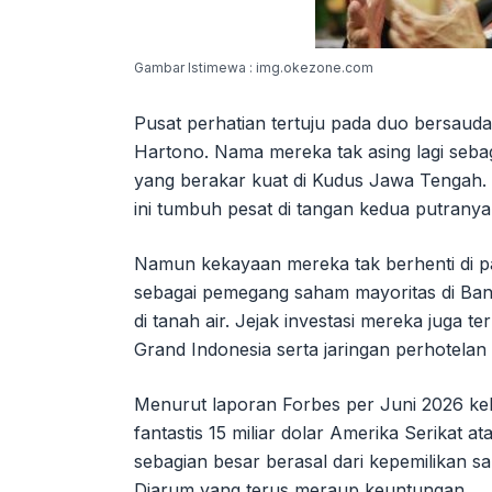
Gambar Istimewa : img.okezone.com
Pusat perhatian tertuju pada duo bersau
Hartono. Nama mereka tak asing lagi seb
yang berakar kuat di Kudus Jawa Tengah. 
ini tumbuh pesat di tangan kedua putranya
Namun kekayaan mereka tak berhenti di pa
sebagai pemegang saham mayoritas di Bank
di tanah air. Jejak investasi mereka juga te
Grand Indonesia serta jaringan perhotelan e
Menurut laporan Forbes per Juni 2026 ke
fantastis 15 miliar dolar Amerika Serikat at
sebagian besar berasal dari kepemilikan s
Djarum yang terus meraup keuntungan.