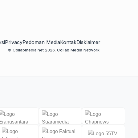
si
Privacy
Pedoman Media
Kontak
Disklaimer
© Collabmedia.net 2026. Collab Media Network.