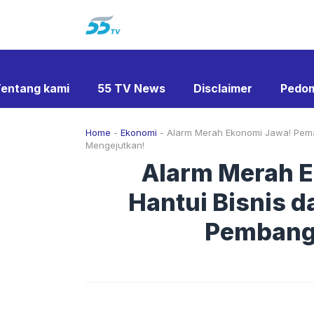
Langsung
ke
isi
entang kami
55 TV News
Disclaimer
Pedom
Home
-
Ekonomi
-
Alarm Merah Ekonomi Jawa! Pemad
Mengejutkan!
Alarm Merah E
Hantui Bisnis 
Pembangk