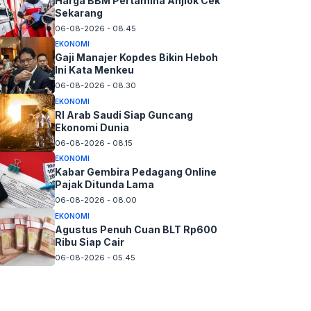
Harga BBM Pertamina Anjlok Cek
Sekarang
06-08-2026 - 08.45
EKONOMI
Gaji Manajer Kopdes Bikin Heboh
Ini Kata Menkeu
06-08-2026 - 08.30
EKONOMI
RI Arab Saudi Siap Guncang
Ekonomi Dunia
06-08-2026 - 08.15
EKONOMI
Kabar Gembira Pedagang Online
Pajak Ditunda Lama
06-08-2026 - 08.00
EKONOMI
Agustus Penuh Cuan BLT Rp600
Ribu Siap Cair
06-08-2026 - 05.45