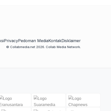
si
Privacy
Pedoman Media
Kontak
Disklaimer
© Collabmedia.net 2026. Collab Media Network.