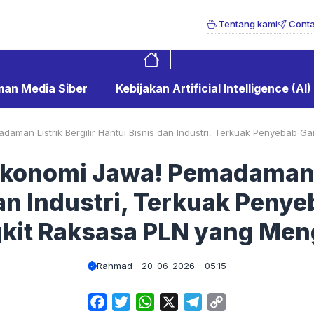
Tentang kami
Conta
an Media Siber
Kebijakan Artificial Intelligence (AI)
aman Listrik Bergilir Hantui Bisnis dan Industri, Terkuak Penyebab 
konomi Jawa! Pemadaman Li
dan Industri, Terkuak Peny
it Raksasa PLN yang Men
Rahmad
20-06-2026 - 05.15
Facebook
Twitter
WhatsApp
X
Telegram
Copy