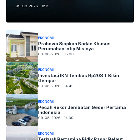
09-08-2026 - 18.15
EKONOMI
Prabowo Siapkan Badan Khusus
Perumahan Intip Misinya
09-08-2026 - 18.00
EKONOMI
Investasi IKN Tembus Rp208 T Bikin
Gempar
09-08-2026 - 14.45
EKONOMI
Pecah Rekor Jembatan Geser Pertama
Indonesia
09-08-2026 - 14.30
EKONOMI
Terkuak Pertamina Bidik Pasar Pelaut