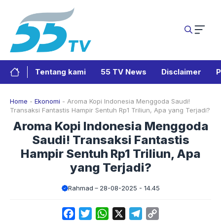
Langsung
ke
isi
Tentang kami
55 TV News
Disclaimer
P
Home
-
Ekonomi
-
Aroma Kopi Indonesia Menggoda Saudi!
Transaksi Fantastis Hampir Sentuh Rp1 Triliun, Apa yang Terjadi?
Aroma Kopi Indonesia Menggoda
Saudi! Transaksi Fantastis
Hampir Sentuh Rp1 Triliun, Apa
yang Terjadi?
Rahmad
28-08-2025 - 14.45
Facebook
Twitter
WhatsApp
X
Telegram
Copy