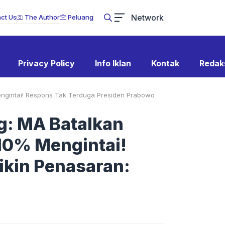
Network
ct Us
The Author
Peluang
Privacy Policy
Info Iklan
Kontak
Redak
ngintai! Respons Tak Terduga Presiden Prabowo
g: MA Batalkan
10% Mengintai!
ikin Penasaran: