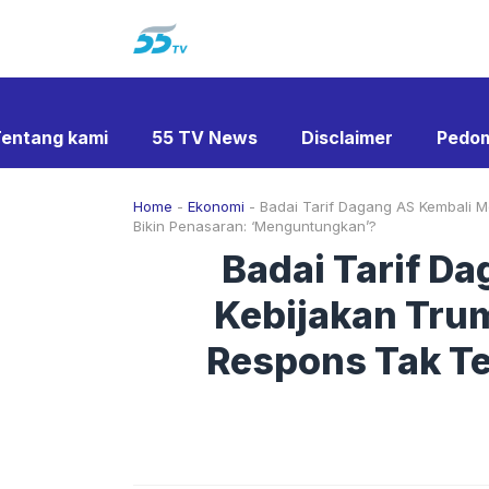
Langsung
ke
isi
entang kami
55 TV News
Disclaimer
Pedom
Home
-
Ekonomi
-
Badai Tarif Dagang AS Kembali 
Bikin Penasaran: ‘Menguntungkan’?
Badai Tarif D
Kebijakan Tru
Respons Tak Te