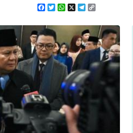
Facebook
Twitter
WhatsApp
X
Telegram
Copy
Link