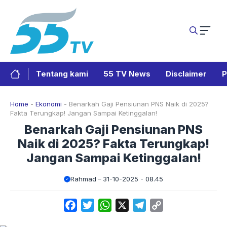
Langsung
ke
isi
Tentang kami
55 TV News
Disclaimer
P
Home
-
Ekonomi
-
Benarkah Gaji Pensiunan PNS Naik di 2025?
Fakta Terungkap! Jangan Sampai Ketinggalan!
Benarkah Gaji Pensiunan PNS
Naik di 2025? Fakta Terungkap!
Jangan Sampai Ketinggalan!
Rahmad
31-10-2025 - 08.45
Facebook
Twitter
WhatsApp
X
Telegram
Copy
Link