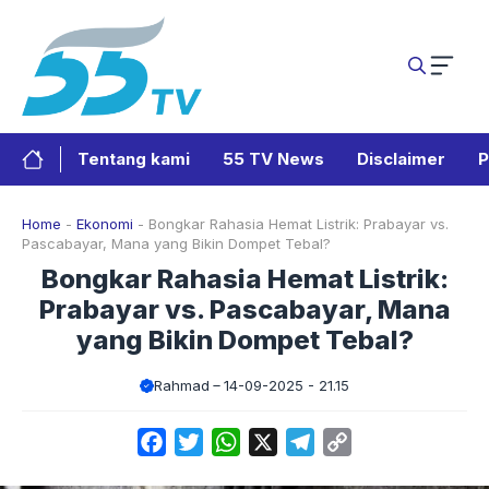
Langsung
ke
isi
Tentang kami
55 TV News
Disclaimer
P
Home
-
Ekonomi
-
Bongkar Rahasia Hemat Listrik: Prabayar vs.
Pascabayar, Mana yang Bikin Dompet Tebal?
Bongkar Rahasia Hemat Listrik:
Prabayar vs. Pascabayar, Mana
yang Bikin Dompet Tebal?
Rahmad
14-09-2025 - 21.15
Facebook
Twitter
WhatsApp
X
Telegram
Copy
Link