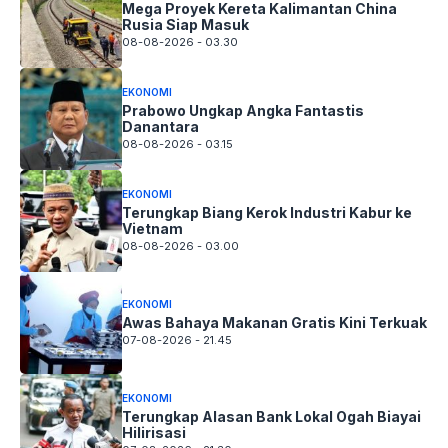
Mega Proyek Kereta Kalimantan China
Rusia Siap Masuk
08-08-2026 - 03.30
EKONOMI
Prabowo Ungkap Angka Fantastis
Danantara
08-08-2026 - 03.15
EKONOMI
Terungkap Biang Kerok Industri Kabur ke
Vietnam
08-08-2026 - 03.00
EKONOMI
Awas Bahaya Makanan Gratis Kini Terkuak
07-08-2026 - 21.45
EKONOMI
Terungkap Alasan Bank Lokal Ogah Biayai
Hilirisasi