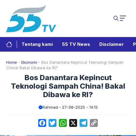
Langsung
ke
isi
Tentang kami
55 TV News
Disclaimer
P
Home
-
Ekonomi
-
Bos Danantara Kepincut Teknologi Sampah
China! Bakal Dibawa ke RI?
Bos Danantara Kepincut
Teknologi Sampah China! Bakal
Dibawa ke RI?
Rahmad
27-08-2025 - 14.15
Facebook
Twitter
WhatsApp
X
Telegram
Copy
Link