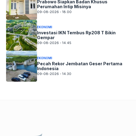
Prabowo Siapkan Badan Khusus
Perumahan Intip Misinya
09-08-2026 - 18.00
EKONOMI
Investasi IKN Tembus Rp208 T Bikin
Gempar
09-08-2026 - 14.45
EKONOMI
Pecah Rekor Jembatan Geser Pertama
Indonesia
09-08-2026 - 14.30