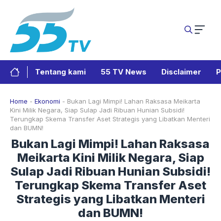
Langsung
ke
isi
Tentang kami
55 TV News
Disclaimer
P
Home
-
Ekonomi
-
Bukan Lagi Mimpi! Lahan Raksasa Meikarta
Kini Milik Negara, Siap Sulap Jadi Ribuan Hunian Subsidi!
Terungkap Skema Transfer Aset Strategis yang Libatkan Menteri
dan BUMN!
Bukan Lagi Mimpi! Lahan Raksasa
Meikarta Kini Milik Negara, Siap
Sulap Jadi Ribuan Hunian Subsidi!
Terungkap Skema Transfer Aset
Strategis yang Libatkan Menteri
dan BUMN!