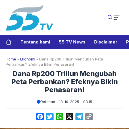
Langsung
ke
isi
Tentang kami
55 TV News
Disclaimer
P
Home
-
Ekonomi
-
Dana Rp200 Triliun Mengubah Peta
Perbankan? Efeknya Bikin Penasaran!
Dana Rp200 Triliun Mengubah
Peta Perbankan? Efeknya Bikin
Penasaran!
Rahmad
18-10-2025 - 08.15
Facebook
Twitter
WhatsApp
X
Telegram
Copy
Link