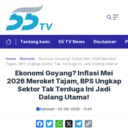
Langsung
ke
isi
Tentang kami
55 TV News
Disclaimer
P
Home
-
Ekonomi
-
Ekonomi Goyang? Inflasi Mei 2026 Meroket
Tajam, BPS Ungkap Sektor Tak Terduga Ini Jadi Dalang Utama!
Ekonomi Goyang? Inflasi Mei
2026 Meroket Tajam, BPS Ungkap
Sektor Tak Terduga Ini Jadi
Dalang Utama!
Rahmad
02-06-2026 - 11.45
Facebook
Twitter
WhatsApp
X
Telegram
Copy