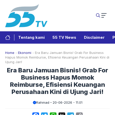
Langsung
ke
isi
Tentang kami
55 TV News
Disclaimer
P
Home
-
Ekonomi
-
Era Baru Jamuan Bisnis! Grab For Business
Hapus Momok Reimburse, Efisiensi Keuangan Perusahaan Kini di
Ujung Jari!
Era Baru Jamuan Bisnis! Grab For
Business Hapus Momok
Reimburse, Efisiensi Keuangan
Perusahaan Kini di Ujung Jari!
Rahmad
20-06-2026 - 11.01