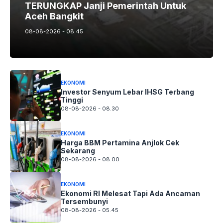
TERUNGKAP Janji Pemerintah Untuk
Aceh Bangkit
08-08-2026 - 08.45
EKONOMI
Investor Senyum Lebar IHSG Terbang
Tinggi
08-08-2026 - 08.30
EKONOMI
Harga BBM Pertamina Anjlok Cek
Sekarang
08-08-2026 - 08.00
EKONOMI
Ekonomi RI Melesat Tapi Ada Ancaman
Tersembunyi
08-08-2026 - 05.45