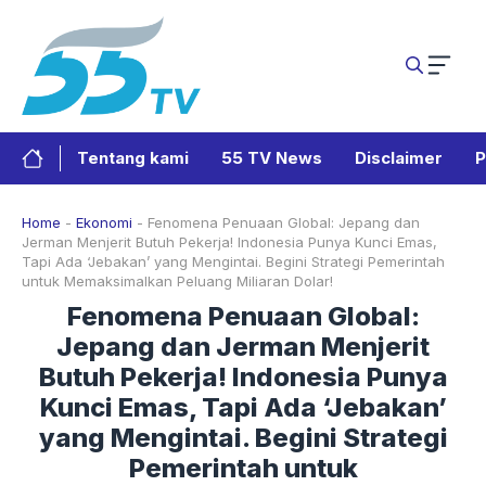
Langsung
ke
isi
Tentang kami
55 TV News
Disclaimer
P
Home
-
Ekonomi
-
Fenomena Penuaan Global: Jepang dan
Jerman Menjerit Butuh Pekerja! Indonesia Punya Kunci Emas,
Tapi Ada ‘Jebakan’ yang Mengintai. Begini Strategi Pemerintah
untuk Memaksimalkan Peluang Miliaran Dolar!
Fenomena Penuaan Global:
Jepang dan Jerman Menjerit
Butuh Pekerja! Indonesia Punya
Kunci Emas, Tapi Ada ‘Jebakan’
yang Mengintai. Begini Strategi
Pemerintah untuk