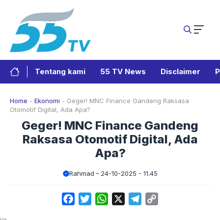
Langsung
ke
isi
Tentang kami
55 TV News
Disclaimer
P
Home
-
Ekonomi
-
Geger! MNC Finance Gandeng Raksasa
Otomotif Digital, Ada Apa?
Geger! MNC Finance Gandeng
Raksasa Otomotif Digital, Ada
Apa?
Rahmad
24-10-2025 - 11.45
Facebook
Twitter
WhatsApp
X
Telegram
Copy
Link