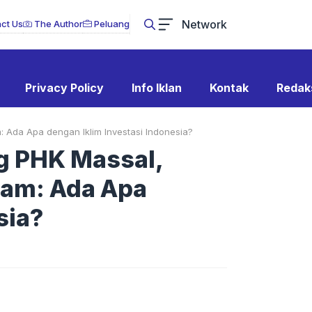
Network
ct Us
The Author
Peluang
Privacy Policy
Info Iklan
Kontak
Redak
 Ada Apa dengan Iklim Investasi Indonesia?
g PHK Massal,
nam: Ada Apa
sia?