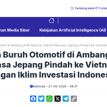
Tentang kami
Conta
an Media Siber
Kebijakan Artificial Intelligence (AI)
otif di Ambang PHK Massal, Pabrik Raksasa Jepang Pindah ke Vietnam:
n Buruh Otomotif di Amban
asa Jepang Pindah ke Viet
gan Iklim Investasi Indone
Rahmad
27-06-2026 - 08.31
Facebook
Twitter
WhatsApp
X
Telegram
Copy
Link