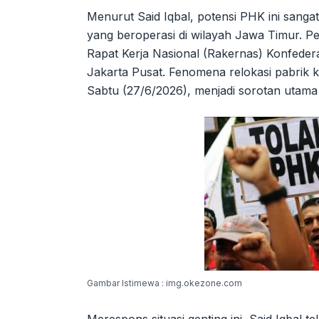
Menurut Said Iqbal, potensi PHK ini sangat
yang beroperasi di wilayah Jawa Timur. 
Rapat Kerja Nasional (Rakernas) Konfederas
Jakarta Pusat. Fenomena relokasi pabrik k
Sabtu (27/6/2026), menjadi sorotan utama 
Gambar Istimewa : img.okezone.com
Merespons situasi genting ini, Said Iqbal 