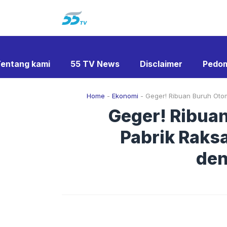
Langsung
ke
isi
entang kami
55 TV News
Disclaimer
Pedom
Home
-
Ekonomi
-
Geger! Ribuan Buruh Otom
Geger! Ribua
Pabrik Raks
den