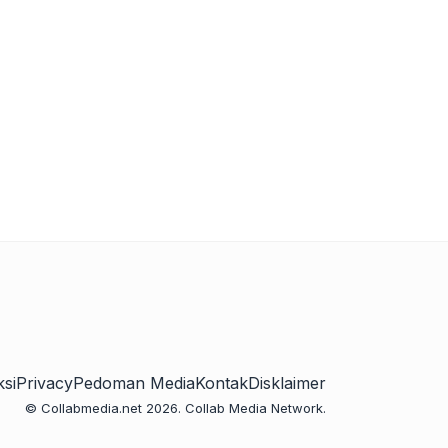
si
Privacy
Pedoman Media
Kontak
Disklaimer
© Collabmedia.net 2026. Collab Media Network.