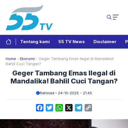
Langsung
ke
isi
Tentang kami
55 TV News
Disclaimer
P
Home
-
Ekonomi
-
Geger Tambang Emas Ilegal di Mandalika!
Bahlil Cuci Tangan?
Geger Tambang Emas Ilegal di
Mandalika! Bahlil Cuci Tangan?
Rahmad
24-10-2025 - 21.45
Facebook
Twitter
WhatsApp
X
Telegram
Copy
Link