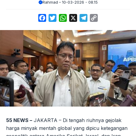
Rahmad
10-03-2026 - 08.15
Facebook
Twitter
WhatsApp
X
Telegram
Copy
Link
55 NEWS –
JAKARTA – Di tengah riuhnya gejolak
harga minyak mentah global yang dipicu ketegangan
geopolitik antara Amerika Serikat, Israel, dan Iran,