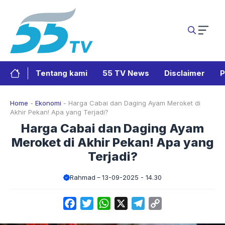
Langsung
ke
isi
Tentang kami
55 TV News
Disclaimer
P
Home
-
Ekonomi
-
Harga Cabai dan Daging Ayam Meroket di
Akhir Pekan! Apa yang Terjadi?
Harga Cabai dan Daging Ayam
Meroket di Akhir Pekan! Apa yang
Terjadi?
Rahmad
13-09-2025 - 14.30
Facebook
Twitter
WhatsApp
X
Telegram
Copy
Link