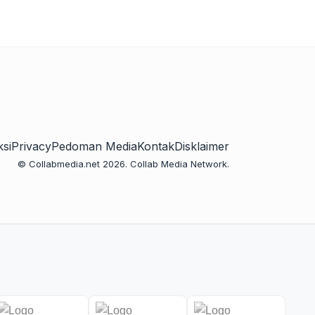
si
Privacy
Pedoman Media
Kontak
Disklaimer
© Collabmedia.net 2026. Collab Media Network.