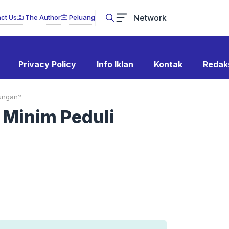
Network
ct Us
The Author
Peluang
Privacy Policy
Info Iklan
Kontak
Redak
kungan?
 Minim Peduli