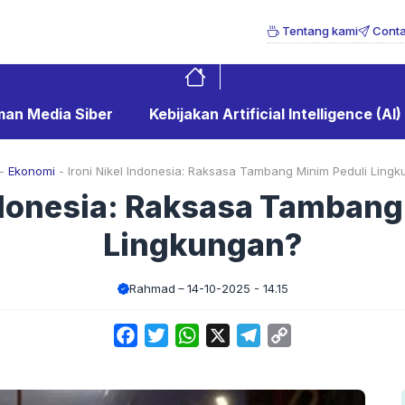
Tentang kami
Conta
an Media Siber
Kebijakan Artificial Intelligence (AI)
-
Ekonomi
-
Ironi Nikel Indonesia: Raksasa Tambang Minim Peduli Ling
Indonesia: Raksasa Tambang
Lingkungan?
Rahmad
14-10-2025 - 14.15
Facebook
Twitter
WhatsApp
X
Telegram
Copy
Link