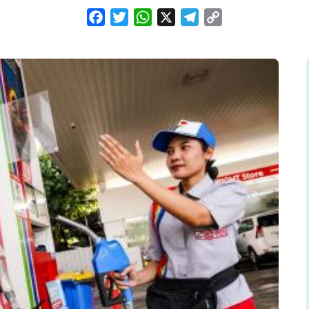
Facebook
Twitter
WhatsApp
X
Telegram
Copy
Link