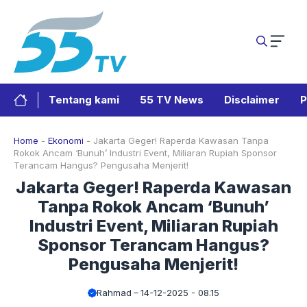
Langsung
ke
isi
Tentang kami
55 TV News
Disclaimer
P
Home
-
Ekonomi
-
Jakarta Geger! Raperda Kawasan Tanpa
Rokok Ancam ‘Bunuh’ Industri Event, Miliaran Rupiah Sponsor
Terancam Hangus? Pengusaha Menjerit!
Jakarta Geger! Raperda Kawasan
Tanpa Rokok Ancam ‘Bunuh’
Industri Event, Miliaran Rupiah
Sponsor Terancam Hangus?
Pengusaha Menjerit!
Rahmad
14-12-2025 - 08.15