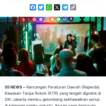
Facebook
Twitter
WhatsApp
X
Telegram
Copy
Link
55 NEWS –
Rancangan Peraturan Daerah (Raperda)
Kawasan Tanpa Rokok (KTR) yang tengah digodok di
DKI Jakarta memicu gelombang kekhawatiran serius
di kalangan pelaku industri. Aturan yang bertujuan