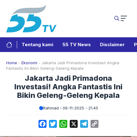
Langsung
ke
isi
Tentang kami
55 TV News
Disclaimer
P
Home
-
Ekonomi
-
Jakarta Jadi Primadona Investasi! Angka
Fantastis Ini Bikin Geleng-Geleng Kepala
Jakarta Jadi Primadona
Investasi! Angka Fantastis Ini
Bikin Geleng-Geleng Kepala
Rahmad
06-11-2025 - 21.45
Facebook
Twitter
WhatsApp
X
Telegram
Copy
Link