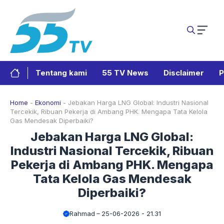
Langsung
ke
isi
Tentang kami
55 TV News
Disclaimer
P
Home
-
Ekonomi
-
Jebakan Harga LNG Global: Industri Nasional
Tercekik, Ribuan Pekerja di Ambang PHK. Mengapa Tata Kelola
Gas Mendesak Diperbaiki?
Jebakan Harga LNG Global:
Industri Nasional Tercekik, Ribuan
Pekerja di Ambang PHK. Mengapa
Tata Kelola Gas Mendesak
Diperbaiki?
Rahmad
25-06-2026 - 21.31