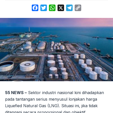
Facebook
Twitter
WhatsApp
X
Telegram
Copy
Link
55 NEWS –
Sektor industri nasional kini dihadapkan
pada tantangan serius menyusul lonjakan harga
Liquefied Natural Gas (LNG). Situasi ini, jika tidak
ditangani secara proporsional dan objektif,