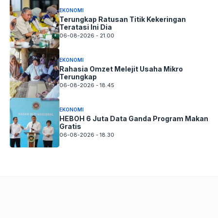
EKONOMI
Terungkap Ratusan Titik Kekeringan
Teratasi Ini Dia
06-08-2026 - 21.00
EKONOMI
Rahasia Omzet Melejit Usaha Mikro
Terungkap
06-08-2026 - 18.45
EKONOMI
HEBOH 6 Juta Data Ganda Program Makan
Gratis
06-08-2026 - 18.30