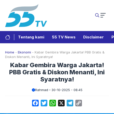
Langsung
ke
isi
Tentang kami
55 TV News
Disclaimer
P
Home
-
Ekonomi
-
Kabar Gembira Warga Jakarta! PBB Gratis &
Diskon Menanti, Ini Syaratnya!
Kabar Gembira Warga Jakarta!
PBB Gratis & Diskon Menanti, Ini
Syaratnya!
Rahmad
30-10-2025 - 08.45
Facebook
Twitter
WhatsApp
X
Telegram
Copy
Link