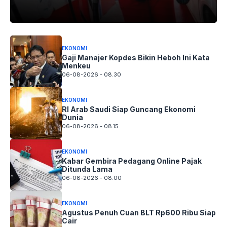
EKONOMI
Gaji Manajer Kopdes Bikin Heboh Ini Kata
Menkeu
06-08-2026 - 08.30
EKONOMI
RI Arab Saudi Siap Guncang Ekonomi
Dunia
06-08-2026 - 08.15
EKONOMI
Kabar Gembira Pedagang Online Pajak
Ditunda Lama
06-08-2026 - 08.00
EKONOMI
Agustus Penuh Cuan BLT Rp600 Ribu Siap
Cair