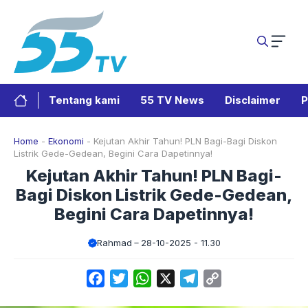
Langsung
ke
isi
Tentang kami
55 TV News
Disclaimer
P
Home
-
Ekonomi
-
Kejutan Akhir Tahun! PLN Bagi-Bagi Diskon
Listrik Gede-Gedean, Begini Cara Dapetinnya!
Kejutan Akhir Tahun! PLN Bagi-
Bagi Diskon Listrik Gede-Gedean,
Begini Cara Dapetinnya!
Rahmad
28-10-2025 - 11.30
Facebook
Twitter
WhatsApp
X
Telegram
Copy
Link