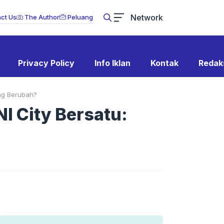
Network
ct Us
The Author
Peluang
Privacy Policy
Info Iklan
Kontak
Redak
ang Berubah?
I City Bersatu: