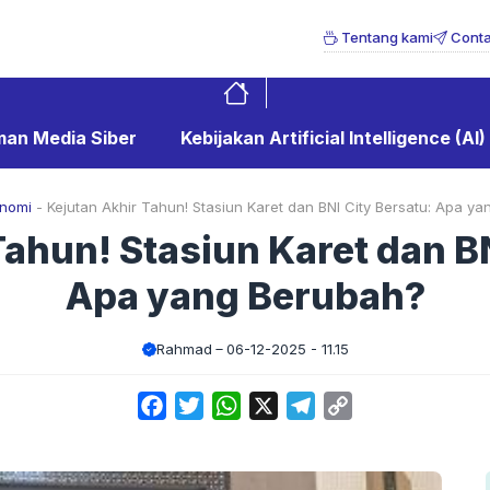
Tentang kami
Conta
an Media Siber
Kebijakan Artificial Intelligence (AI)
nomi
-
Kejutan Akhir Tahun! Stasiun Karet dan BNI City Bersatu: Apa y
Tahun! Stasiun Karet dan BN
Apa yang Berubah?
Rahmad
06-12-2025 - 11.15
Facebook
Twitter
WhatsApp
X
Telegram
Copy
Link