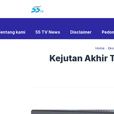
Langsung
ke
isi
entang kami
55 TV News
Disclaimer
Pedom
Home
-
Eko
Kejutan Akhir 