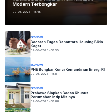
Modern Terbongkar
09-08-2026 - 18.45
EKONOMI
Bocoran Tugas Danantara Housing Bikin
Kaget
09-08-2026 - 18.30
EKONOMI
PHE Bongkar Kunci Kemandirian Energi RI
09-08-2026 - 18.15
EKONOMI
Prabowo Siapkan Badan Khusus
Perumahan Intip Misinya
09-08-2026 - 18.00