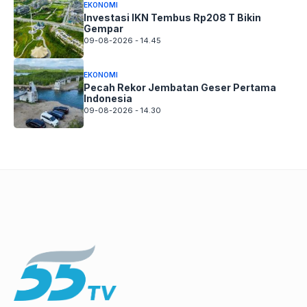
EKONOMI
Investasi IKN Tembus Rp208 T Bikin
Gempar
09-08-2026 - 14.45
EKONOMI
Pecah Rekor Jembatan Geser Pertama
Indonesia
09-08-2026 - 14.30