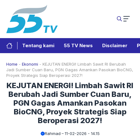
Langsung
ke
isi
Tentang kami
55 TV News
Disclaimer
P
Home
-
Ekonomi
-
KEJUTAN ENERGI! Limbah Sawit RI Berubah
Jadi Sumber Cuan Baru, PGN Gagas Amankan Pasokan BioCNG,
Proyek Strategis Siap Beroperasi 2027!
KEJUTAN ENERGI! Limbah Sawit RI
Berubah Jadi Sumber Cuan Baru,
PGN Gagas Amankan Pasokan
BioCNG, Proyek Strategis Siap
Beroperasi 2027!
Rahmad
11-02-2026 - 14.15